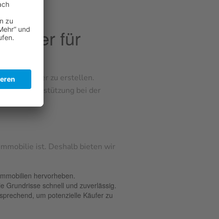
artner für
obilienmakler zu erstellen.
gliche Unterstützung bei der
Immobilie ist. Deshalb bieten wir
 Immobilien hervorheben.
ie Grundrisse schnell und zuverlässig.
nsprechend, um potenzielle Käufer zu