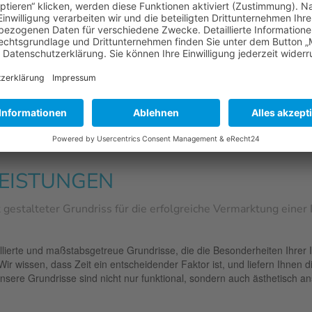
Grundriss Factory – Ihrem P
Immobiliengrundrisse
auf spezialisiert, präzise und ansprechende Grundrisse für Imm
ich ausschließlich an Gewerbetreibende, um Ihnen die bestmö
en.
LEISTUNGEN
 gestalteter Grundriss für die erfolgreiche Vermarktung einer 
llierte und maßstabsgetreue Grundrisse, die die Besonderheiten Ihrer
ir wissen, dass Zeit ein entscheidender Faktor ist, und liefern Ihnen d
sere Grundrisse sind nicht nur funktional, sondern auch ästhetisch a