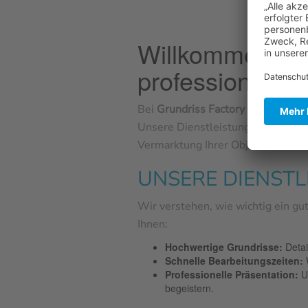
Willkommen bei 
professionelle 
Bei
Grundriss Factory
sind wir dar
Unsere Dienstleistungen richten s
Vermarktung Ihrer Objekte zu biet
UNSERE DIENST
Wir verstehen, wie wichtig ein gut
Ihnen:
Hochwertige Grundrisse:
Detai
Schnelle Bearbeitungszeiten:
W
Professionelle Präsentation:
Un
begeistern.